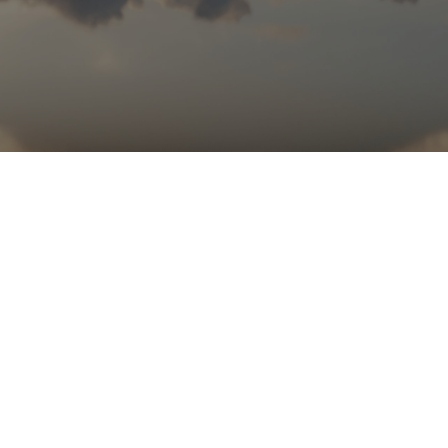
TEMA DA SEMANA
Saúde Emocional
Uma imersão dedicada à saúde mental e ao
equilíbrio emocional, reunindo conhecimento
científico, práticas contemplativas e experiências
vivenciais. Ao longo da semana, especialistas
abordarão temas como dopamina,
comportamento alimentar, vínculos, impulsividade,