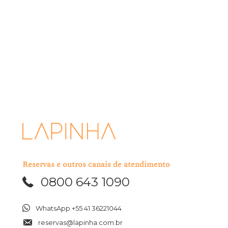
Usaremos suas informações pessoais apenas para administrar sua
conta e fornecer os produtos e serviços que você nos solicitou.
Ocasionalmente, gostaríamos de entrar em contato sobre nossas
ofertas, bem como sobre outros conteúdos que possam ser de seu
interesse. Você pode optar por desinscrever-se de nosso mailing a
qualquer momento.
Eu li e aceito os termos acima mencionados.
Reservas e outros canais de atendimento
0800 643 1090
WhatsApp +55 41 36221044
reservas@lapinha.com.br