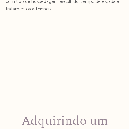
com tipo de hospedagem escolhido, tempo de estada e
tratamentos adicionais.
Hospedagem a partir de R$ 9.963,57*
RESERVAR
* This price includes 1 person and an accommodation in a
Swiss room
. The rate is variable and depends on the
desired duration of stay.
Adquirindo um