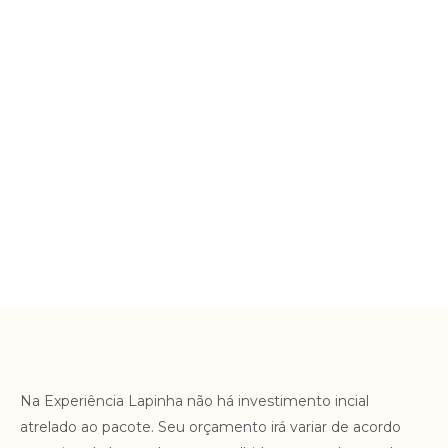
ANTES
Uma jornada começa com o primeiro passo. Aqui na
Lapinha a jornada começa antes da sua chegada, com um
questionário enviado pela equipe clínica para avaliar sua
condição física e seu estilo de vida. Vamos organizar sua
agenda com todos os tratamentos necessários para
alcançar seu objetivo.
DURANTE
DEPOIS
Na Experiência Lapinha não há investimento incial
atrelado ao pacote. Seu orçamento irá variar de acordo