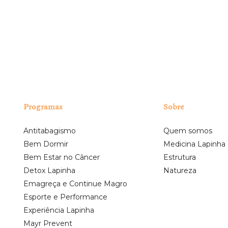
Eu li e aceito os termos acima mencionados.
Programas
Sobre
Antitabagismo
Quem somos
Bem Dormir
Medicina Lapinha
Bem Estar no Câncer
Estrutura
Detox Lapinha
Natureza
Emagreça e Continue Magro
Esporte e Performance
Experiência Lapinha
Mayr Prevent