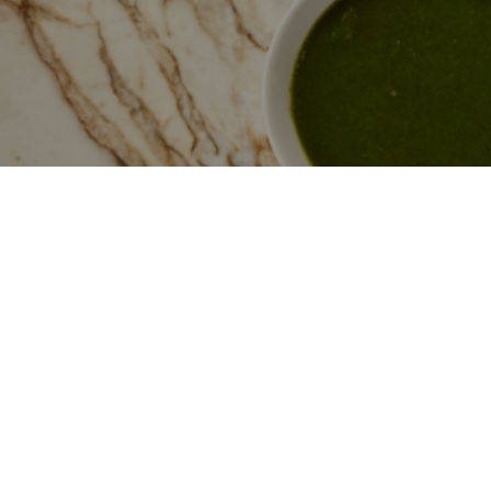
TEMA DA SEMANA
Quinzena Mayr
Nosso corpo é um ecossistema complexo, e 
centro de comando. Se o desconforto, a fad
tornaram frequentes após as refeições, é um
olhar para dentro com a seriedade e a ciên
A Lapinha é reconhecida como o único centr
aqui tratamos a saúde digestiva com a pro