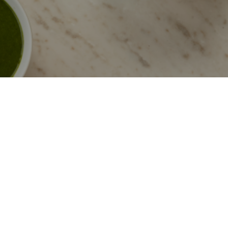
o trato digestório é o seu
iga e a sensação de peso se
 sinal claro de que é hora de
cia que você merece.
o Mayr Prevent no Brasil, e
fundidade de meio século de