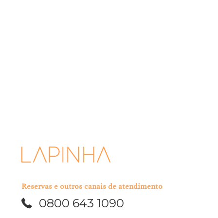
INSCREVER-SE
A Lapinha se compromete em proteger e respeitar sua privacidade.
Usaremos suas informações pessoais apenas para administrar sua
conta e fornecer os produtos e serviços que você nos solicitou.
Ocasionalmente, gostaríamos de entrar em contato sobre nossas
ofertas, bem como sobre outros conteúdos que possam ser de seu
interesse. Você pode optar por desinscrever-se de nosso mailing a
qualquer momento.
Eu li e aceito os termos acima mencionados.
Reservas e outros canais de atendimento
0800 643 1090