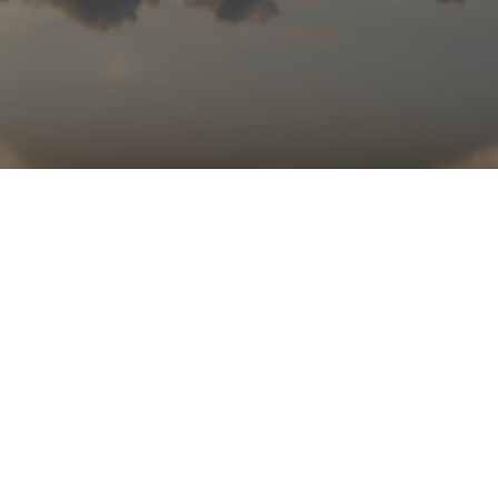
TEMA DA SEMANA
Imersão em
Qualidade de
Vida
Cuidar da mente e das emoções é essencial para
viver com plenitude. Nesta semana especial, a