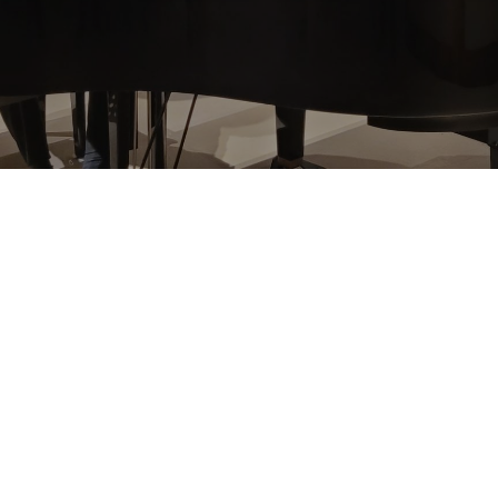
TEMA DA SEMANA
Concertos de Luz
Curadoria: Maestro Norton Morozowicz
A música atravessa o silêncio e alcança camadas
profundas do ser. Na Semana Concertos de Luz, a
Lapinha Spa convida seus hóspedes a vivenciar a
arte como um caminho de cuidado, sensibilidade e
equilíbrio, onde cultura e saúde integral se