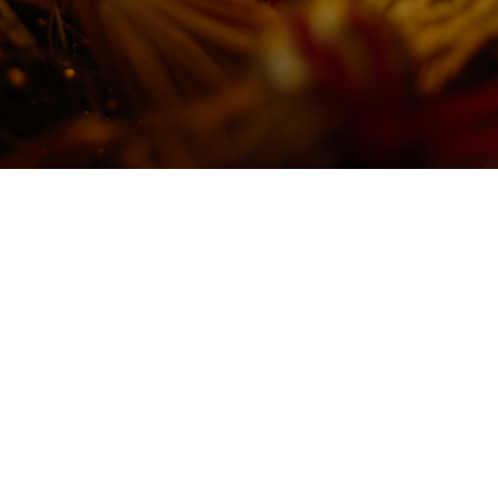
TEMA DA SEMANA
Celebração de
Natal
O Natal é tempo de renovar a fé, cultivar a
serenidade e celebrar o nascimento de Jesus. Na
Lapinha Spa, convidamos você a viver essa data
com profundidade e significado, em uma semana