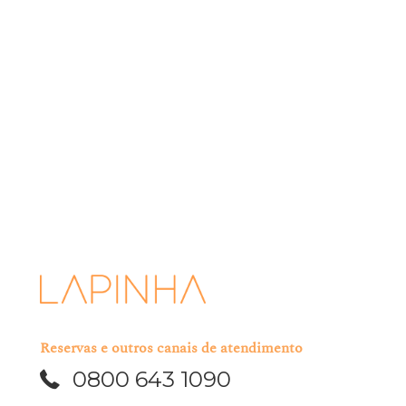
INSCREVER-SE
A Lapinha se compromete em proteger e respeitar sua privacidade.
Usaremos suas informações pessoais apenas para administrar sua
conta e fornecer os produtos e serviços que você nos solicitou.
Ocasionalmente, gostaríamos de entrar em contato sobre nossas
ofertas, bem como sobre outros conteúdos que possam ser de seu
interesse. Você pode optar por desinscrever-se de nosso mailing a
qualquer momento.
Eu li e aceito os termos acima mencionados.
Reservas e outros canais de atendimento
0800 643 1090