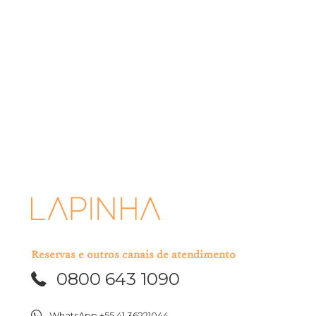
A Lapinha se compromete em proteger e respeitar sua privacidade.
Usaremos suas informações pessoais apenas para administrar sua
conta e fornecer os produtos e serviços que você nos solicitou.
Ocasionalmente, gostaríamos de entrar em contato sobre nossas
ofertas, bem como sobre outros conteúdos que possam ser de seu
interesse. Você pode optar por desinscrever-se de nosso mailing a
qualquer momento.
Eu li e aceito os termos acima mencionados.
Reservas e outros canais de atendimento
0800 643 1090
WhatsApp +55 41 36221044