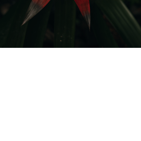
TEMA DA SEMANA
Sexualidade e
Qualidade de
Vida
Na Lapinha, compreendemos a saúde como um
estado de equilíbrio integral — corpo, mente,