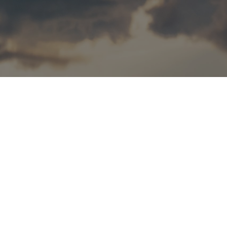
TEMA DA SEMANA
Espiritualidade
Na sociedade do cansaço, entre prazos e pre
um ato de coragem. Na Lapinha, convidamo
uma experiência de reconexão com a própri
Durante a Semana da Espiritualidade, com 
Ludovico, viveremos dias de escuta, cont
convite para restaurar a sanidade dos afetos