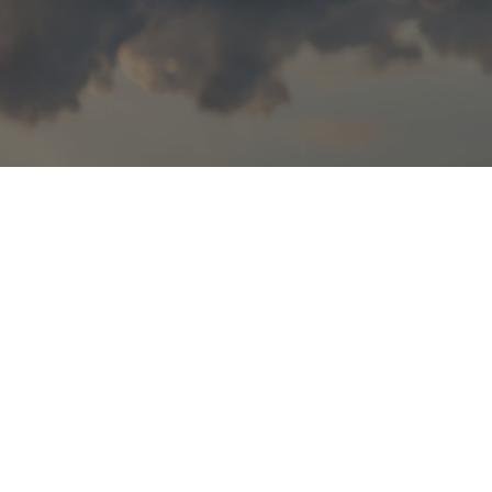
ssões, silenciar tornou-se
s você a fazer dessa pausa
a essência.
a condução de Isabelle
emplação e acolhimento — um
, resgatar a presença