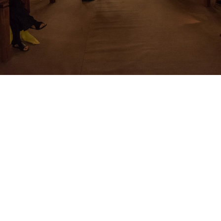
TEMA DA SEMANA
Celebração de
Ano Novo
Um novo ano é sempre um convite para
recomeçar. É tempo de renovar a esperança, de
cultivar a fé e de olhar para frente com clareza de
propósito e leveza no coração. Na Lapinha Spa,