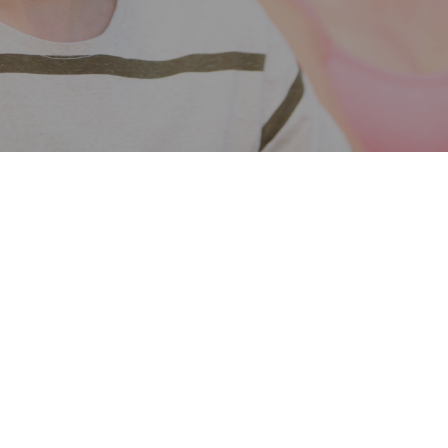
TEMA DA SEMANA
Respiração
Terapêutica
Experimente uma jornada revitalizante com
práticas guiadas de exercícios respiratórios
projetados para aliviar a ansiedade, reduzir o
estresse e promover um profundo relaxamento.