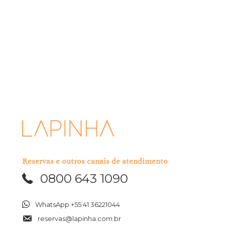
Usaremos suas informações pessoais apenas para administrar sua
conta e fornecer os produtos e serviços que você nos solicitou.
Ocasionalmente, gostaríamos de entrar em contato sobre nossas
ofertas, bem como sobre outros conteúdos que possam ser de seu
interesse. Você pode optar por desinscrever-se de nosso mailing a
qualquer momento.
Eu li e aceito os termos acima mencionados.
Reservas e outros canais de atendimento
0800 643 1090
WhatsApp +55 41 36221044
reservas@lapinha.com.br